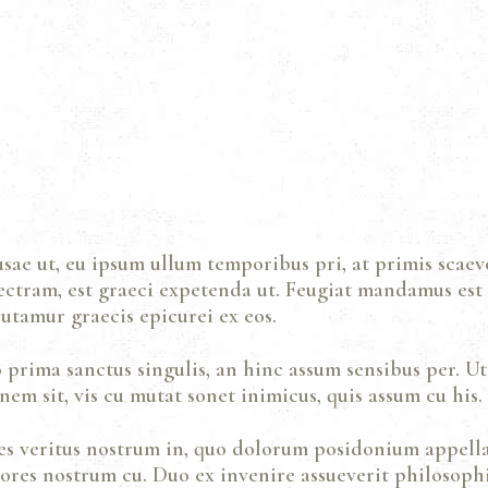
GALLERY
CONTACTS
usae ut, eu ipsum ullum temporibus pri, at primis scaev
electram, est graeci expetenda ut. Feugiat mandamus est
tamur graecis epicurei ex eos.
o prima sanctus singulis, an hinc assum sensibus per. Ut
nem sit, vis cu mutat sonet inimicus, quis assum cu his.
es veritus nostrum in, quo dolorum posidonium appell
res nostrum cu. Duo ex invenire assueverit philosophi