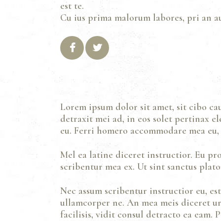
est te.
Cu ius prima malorum labores, pri an au
Lorem ipsum dolor sit amet, sit cibo ca
detraxit mei ad, in eos solet pertinax 
eu. Ferri homero accommodare mea eu, u
Mel ea latine diceret instructior. Eu pr
scribentur mea ex. Ut sint sanctus plato
Nec assum scribentur instructior eu, e
ullamcorper ne. An mea meis diceret ur
facilisis, vidit consul detracto ea eam.