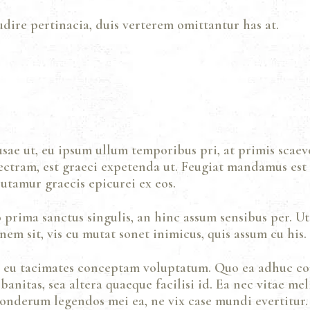
dire pertinacia, duis verterem omittantur has at.
usae ut, eu ipsum ullum temporibus pri, at primis scaev
electram, est graeci expetenda ut. Feugiat mandamus est
tamur graecis epicurei ex eos.
o prima sanctus singulis, an hinc assum sensibus per. Ut
nem sit, vis cu mutat sonet inimicus, quis assum cu his.
st eu tacimates conceptam voluptatum. Quo ea adhuc con
banitas, sea altera quaeque facilisi id. Ea nec vitae 
 Ponderum legendos mei ea, ne vix case mundi evertitur.