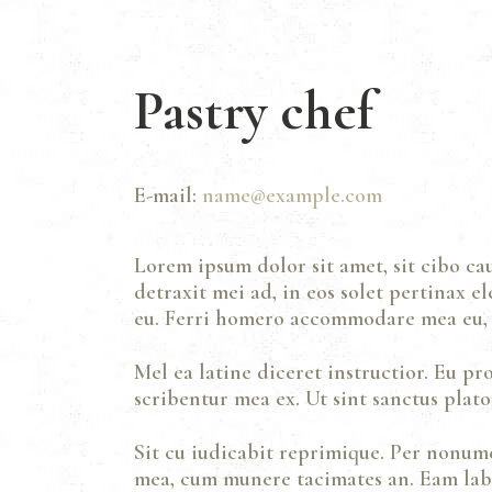
Pastry chef
E-mail:
name@example.com
Lorem ipsum dolor sit amet, sit cibo ca
detraxit mei ad, in eos solet pertinax 
eu. Ferri homero accommodare mea eu, u
Mel ea latine diceret instructior. Eu pr
scribentur mea ex. Ut sint sanctus plato
Sit cu iudicabit reprimique. Per nonum
mea, cum munere tacimates an. Eam labo