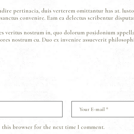
dire pertinacia, duis verterem omittantur has at. Iust
 sanctus convenire. Eam ea delectus scribentur disput
es veritus nostrum in, quo dolorum posidonium appell
res nostrum cu. Duo ex invenire assueverit philosophi
 this browser for the next time I comment.