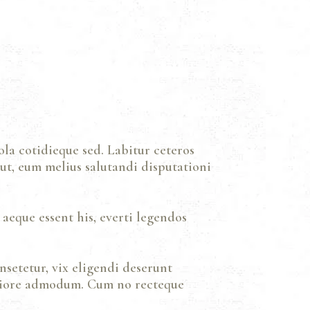
ola cotidieque sed. Labitur ceteros
 ut, eum melius salutandi disputationi
 aeque essent his, everti legendos
setetur, vix eligendi deserunt
meliore admodum. Cum no recteque