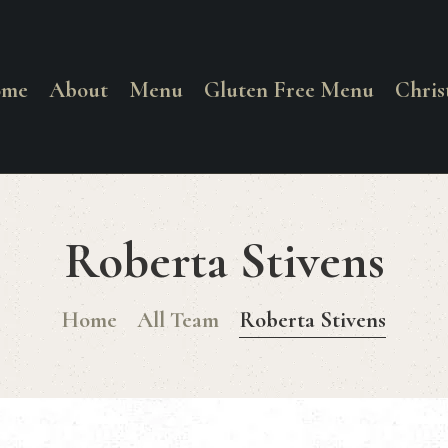
HOME
ABOUT
ome
About
Menu
Gluten Free Menu
Chri
La Corrente
MENU
Food. Wine. Cocktails.
GLUTEN FREE
Roberta Stivens
MENU
Home
All Team
Roberta Stivens
CHRISTMAS
DAY MENU